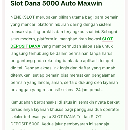
Slot Dana 5000 Auto Maxwin
NENEKSLOT merupakan pilihan utama bagi para pemain
yang mencari platform hiburan daring dengan sistem
transaksi paling praktis dan terjangkau saat ini. Sebagai
situs modern, platform ini menghadirkan inovasi
SLOT
DEPOSIT DANA
yang mempermudah siapa saja untuk
langsung terhubung ke dalam permainan tanpa harus
bergantung pada rekening bank atau aplikasi dompet
digital. Dengan akses link login dan daftar yang mudah
ditemukan, setiap pemain bisa merasakan pengalaman
bermain yang lancar, aman, serta didukung oleh layanan
pelanggan yang responsif selama 24 jam penuh.
Kemudahan bertransaksi di situs ini semakin nyata berkat
tersedianya layanan khusus bagi pengguna dua operator
seluler terbesar, yaitu SLOT DANA Tri dan SLOT
DEPOSIT 5000. Kedua jalur pembayaran ini sengaja