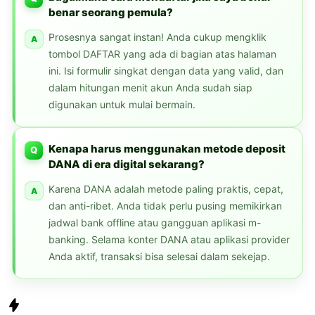
benar seorang pemula?
Prosesnya sangat instan! Anda cukup mengklik
tombol DAFTAR yang ada di bagian atas halaman
ini. Isi formulir singkat dengan data yang valid, dan
dalam hitungan menit akun Anda sudah siap
digunakan untuk mulai bermain.
Kenapa harus menggunakan metode deposit
DANA di era digital sekarang?
Karena DANA adalah metode paling praktis, cepat,
dan anti-ribet. Anda tidak perlu pusing memikirkan
jadwal bank offline atau gangguan aplikasi m-
banking. Selama konter DANA atau aplikasi provider
Anda aktif, transaksi bisa selesai dalam sekejap.