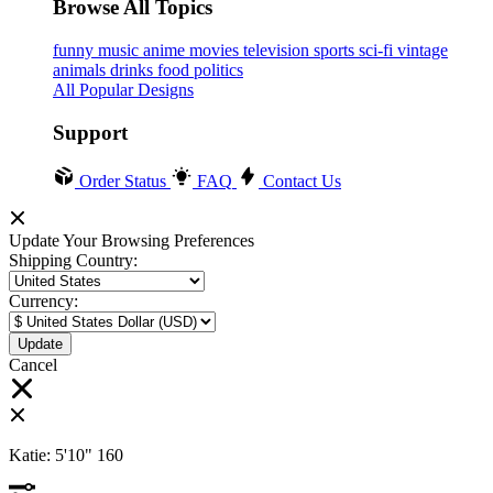
Browse All Topics
funny
music
anime
movies
television
sports
sci-fi
vintage
animals
drinks
food
politics
All Popular Designs
Support
Order Status
FAQ
Contact Us
Update Your Browsing Preferences
Shipping Country:
Currency:
Cancel
Katie:
5'10"
160