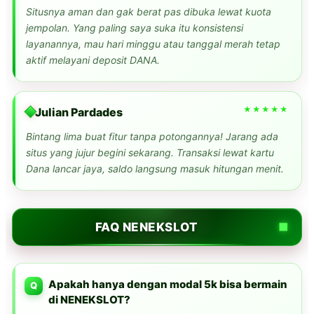
Situsnya aman dan gak berat pas dibuka lewat kuota
jempolan. Yang paling saya suka itu konsistensi
layanannya, mau hari minggu atau tanggal merah tetap
aktif melayani deposit DANA.
Julian Pardades
Bintang lima buat fitur tanpa potongannya! Jarang ada
situs yang jujur begini sekarang. Transaksi lewat kartu
Dana lancar jaya, saldo langsung masuk hitungan menit.
FAQ NENEKSLOT
Apakah hanya dengan modal 5k bisa bermain
di NENEKSLOT?