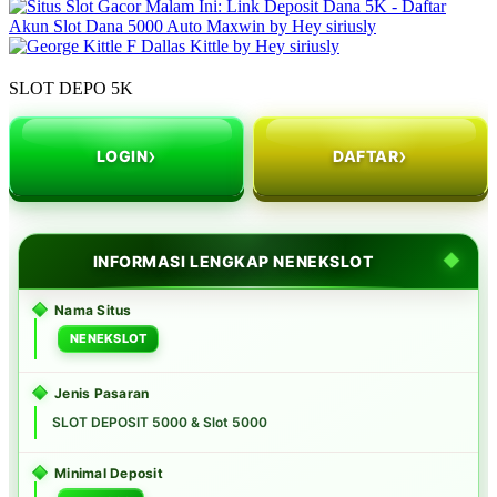
SLOT DEPO 5K
LOGIN
DAFTAR
INFORMASI LENGKAP NENEKSLOT
Nama Situs
NENEKSLOT
Jenis Pasaran
SLOT DEPOSIT 5000 & Slot 5000
Minimal Deposit