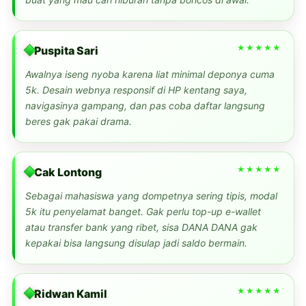
Puspita Sari
Awalnya iseng nyoba karena liat minimal deponya cuma
5k. Desain webnya responsif di HP kentang saya,
navigasinya gampang, dan pas coba daftar langsung
beres gak pakai drama.
Cak Lontong
Sebagai mahasiswa yang dompetnya sering tipis, modal
5k itu penyelamat banget. Gak perlu top-up e-wallet
atau transfer bank yang ribet, sisa DANA DANA gak
kepakai bisa langsung disulap jadi saldo bermain.
Ridwan Kamil