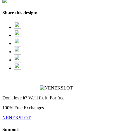
Share this design:
Don't love it? We'll fix it. For free.
100% Free Exchanges.
NENEKSLOT
Support